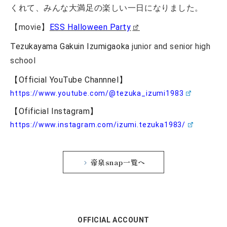
くれて、みんな大満足の楽しい一日になりました。
【movie】
ESS Halloween Party
Tezukayama Gakuin Izumigaoka
junior and senior high
school
【Official YouTube Channnel】
https://www.youtube.com/@tezuka_izumi1983
【Ofificial Instagram】
https://www.instagram.com/izumi.tezuka1983/
帝泉snap一覧へ
OFFICIAL ACCOUNT