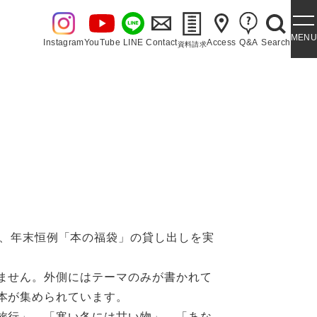
MENU
Instagram
YouTube
LINE
Contact
Access
Q&A
Search
資料請求
・泉ヶ丘讃歌
、年末恒例「本の福袋」の貸し出しを実
ません。外側にはテーマのみが書かれて
本が集められています。
旅行」、「寒い冬には甘い物」、「あな