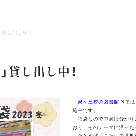
」貸し出し中！
ッセージ
泉ヶ丘校のめざす教育
環境・施設
あゆみ
袋」貸し出し中！
泉ヶ丘校の図書館
では
施中です。
福袋なので中身は分かり
おり、そのテーマに沿った
たとえば「こたつで世界