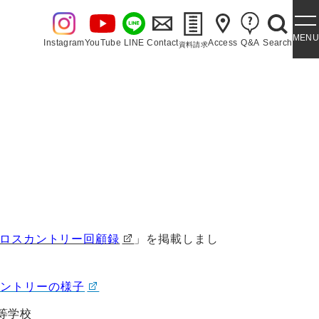
MENU
Instagram
YouTube
LINE
Contact
Access
Q&A
Search
資料請求
・泉ヶ丘讃歌
ロスカントリー回顧録
」を掲載しまし
カントリーの様子
等学校