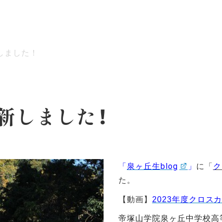
新しました！
ッセージ
泉ヶ丘校のめざす教育
環境・施設
あゆみ
更新しました！
「
泉ヶ丘生blog
」
に
「
ク
た。
【動画】
2023年度クロス
帝塚山学院泉ヶ丘中学校高