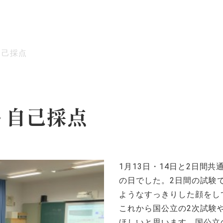
自己採点
ッセージ
泉ヶ丘校のめざす教育
環境・施設
あゆみ
ト自己採点
1月13日・14日と2日間
の日でした。2日間の試験
ようなすっきりした顔をし
これから国公立の2次試験
ほしいと思います。国公立