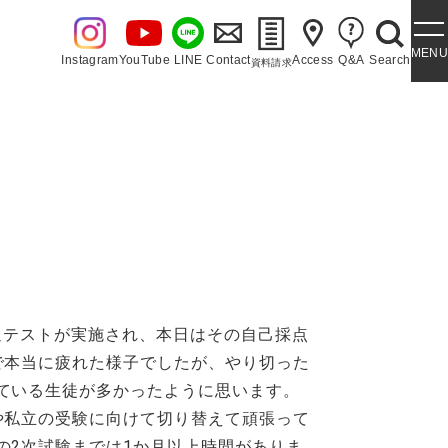
MENU
Instagram
YouTube
LINE
Contact
Access
Q&A
Search
資料請求
・泉ヶ丘讃歌
共通テストが実施され、本日はその自己採点
で本当に疲れた様子でしたが、やり切った
ている生徒が多かったように思います。
や私立の受験に向けて切り替えて頑張って
の2次試験までは1か月以上時間がありま