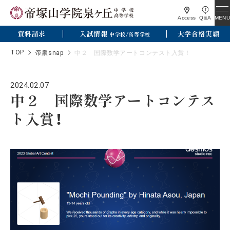
MENU
Access
Q&A
資料請求
入試情報
大学合格実績
中学校/高等学校
TOP
帝泉snap
中２ 国際数学アートコンテスト入賞！
2024.02.07
中２ 国際数学アートコンテス
ト入賞！