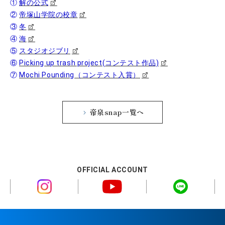
①
解の公式
②
帝塚山学院の校章
③
冬
④
海
⑤
スタジオジブリ
⑥
Picking up trash project(コンテスト作品)
⑦
Mochi Pounding（コンテスト入賞）
帝泉snap一覧へ
OFFICIAL ACCOUNT