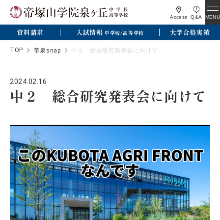
MENU
Access
Q&A
資料請求
入試情報
大学合格実績
中学校/高等学校
TOP
帝泉snap
中２ 総合研究発表会に向けて
2024.02.16
中２ 総合研究発表会に向けて