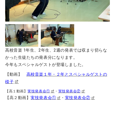
高校音楽 1年生、2年生、2週の発表では収まり切らな
かった生徒たちの発表分になります。
今年もスペシャルゲストが登場しました。
​【動画】
高校音楽１年・２年とスペシャルゲストの
様子
【高１動画】
実技発表会①
・
実技発表会②
【高２動画】
実技発表会①
・
実技発表会②