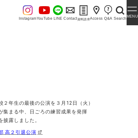
MENU
Instagram
YouTube
LINE
Contact
Access
Q&A
Search
資料請求
・泉ヶ丘讃歌
校２年生の最後の公演を３月12日（火）
が集まる中、日ごろの練習成果を発揮
を披露しました。
部 高２引退公演