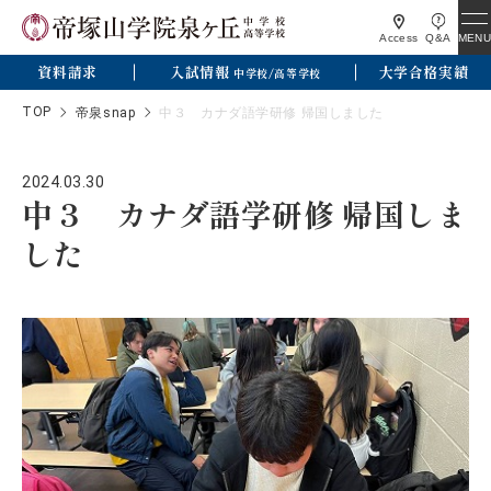
MENU
Access
Q&A
資料請求
入試情報
大学合格実績
中学校/高等学校
TOP
帝泉snap
中３ カナダ語学研修 帰国しました
2024.03.30
中３ カナダ語学研修 帰国しま
した