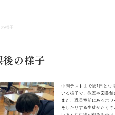
後の様子
ッセージ
泉ヶ丘校のめざす教育
環境・施設
あゆみ
課後の様子
中間テストまで後1日とな
いる様子で、教室や図書館
また、職員室前にあるホワ
をしたりする生徒がたくさ
いろんな生徒が刺激を受け