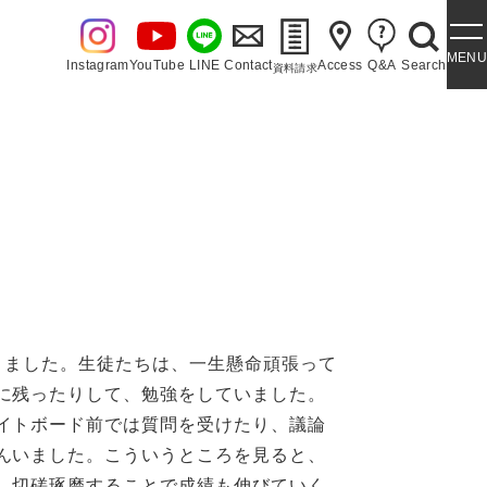
MENU
Instagram
YouTube
LINE
Contact
Access
Q&A
Search
資料請求
・泉ヶ丘讃歌
りました。生徒たちは、一生懸命頑張って
に残ったりして、勉強をしていました。
イトボード前では質問を受けたり、議論
んいました。こういうところを見ると、
、切磋琢磨することで成績も伸びていく