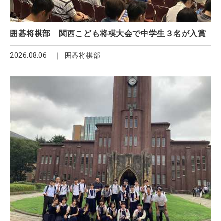
囲碁将棋部 関西こども将棋大会で中学生３名が入賞
2026.08.06
囲碁将棋部