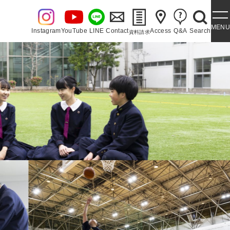
MENU
Instagram
YouTube
LINE
Contact
Access
Q&A
Search
資料請求
・泉ヶ丘讃歌