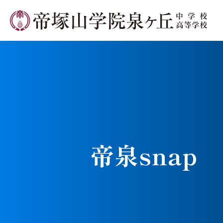
学校長メ
帝泉snap