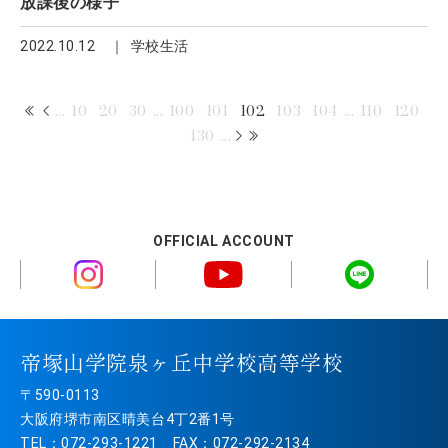
放課後の様子
2022.10.12
学校生活
...
10
20
30
...
100
101
102
103
104
...
110
120
130
...
OFFICIAL ACCOUNT
帝塚山学院泉ヶ丘中学校高等学校
〒590-0113
大阪府堺市南区晴美台4丁2番1号
TEL：072-293-1221 FAX：072-292-2134