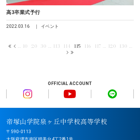
高3卒業式予行
2022.03.16
イベント
...
10
20
30
...
113
114
115
116
117
...
120
130
...
OFFICIAL ACCOUNT
帝塚山学院泉ヶ丘中学校高等学校
〒590-0113
大阪府堺市南区晴美台4丁2番1号