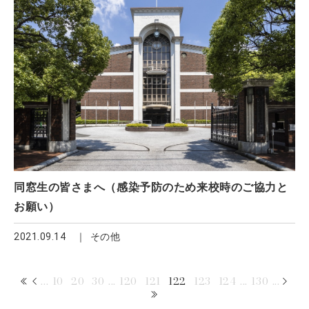
同窓生の皆さまへ（感染予防のため来校時のご協力と
お願い）
2021.09.14
その他
...
10
20
30
...
120
121
122
123
124
...
130
...