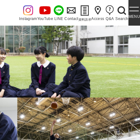
MENU
Instagram
YouTube
LINE
Contact
Access
Q&A
Search
資料請求
・泉ヶ丘讃歌