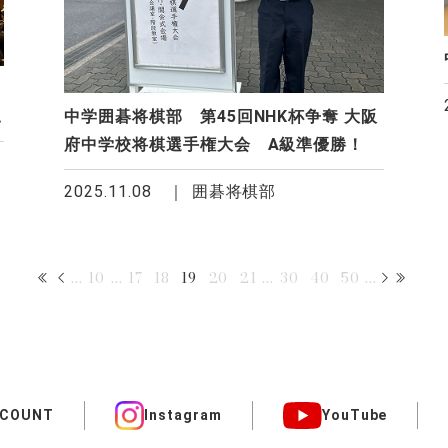
中学囲碁将棋部 第45回NHK杯争奪 大阪
府中学校将棋選手権大会 A級準優勝！
2025.11.08
囲碁将棋部
...
10
...
17
18
19
20
21
...
30
40
50
...
CCOUNT
Instagram
YouTube