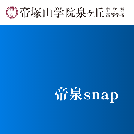
学校長メ
帝泉snap