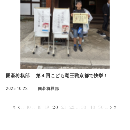
囲碁将棋部 第４回こども竜王戦京都で快挙！
2025.10.22
囲碁将棋部
...
10
...
18
19
20
21
22
...
30
40
50
...