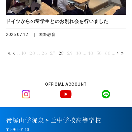
ドイツからの留学生とのお別れ会を行いました
2025.07.12
国際教育
...
10
20
...
26
27
28
29
30
...
40
50
60
...
OFFICIAL ACCOUNT
帝塚山学院泉ヶ丘中学校高等学校
〒590-0113