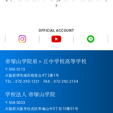
...
10
20
30
...
37
38
39
40
41
...
50
60
70
...
OFFICIAL ACCOUNT
帝塚山学院泉ヶ丘中学校高等学校
〒590-0113
大阪府堺市南区晴美台4丁2番1号
TEL：072-293-1221 FAX：072-292-2134
学校法人 帝塚山学院
〒558-0053
大阪府大阪市住吉区帝塚山中3丁目10番51号