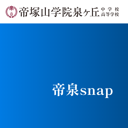
学校長メ
帝泉snap