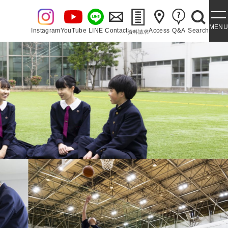
MENU
Instagram
YouTube
LINE
Contact
Access
Q&A
Search
資料請求
・泉ヶ丘讃歌