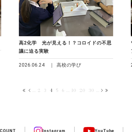
高2化学 光が見える！？コロイドの不思
議に迫る実験
2026.06.24
高校の学び
...
2
3
4
5
6
...
10
20
30
...
CCOUNT
Instagram
YouTube