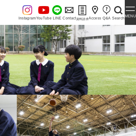
MENU
Instagram
YouTube
LINE
Contact
Access
Q&A
Search
資料請求
・泉ヶ丘讃歌