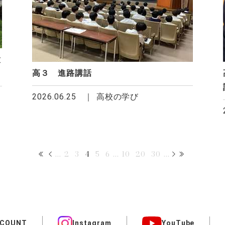
末
高３ 進路講話
2026.06.25
高校の学び
...
2
3
4
5
6
...
10
20
30
...
CCOUNT
Instagram
YouTube