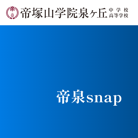
学校長メ
帝泉snap