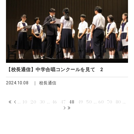
【校長通信】中学合唱コンクールを見て 2
2024.10.08
校長通信
...
10
20
30
...
46
47
48
49
50
...
60
70
80
...