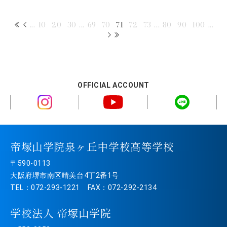
...
10
20
30
...
69
70
71
72
73
...
80
90
100
...
OFFICIAL ACCOUNT
帝塚山学院泉ヶ丘中学校高等学校
〒590-0113
大阪府堺市南区晴美台4丁2番1号
TEL：072-293-1221 FAX：072-292-2134
学校法人 帝塚山学院