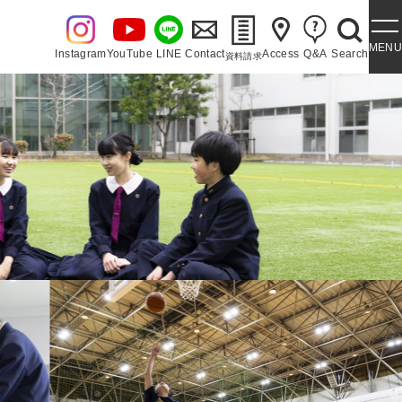
MENU
Instagram
YouTube
LINE
Contact
Access
Q&A
Search
資料請求
・泉ヶ丘讃歌