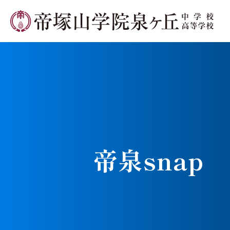
学校長メ
帝泉snap