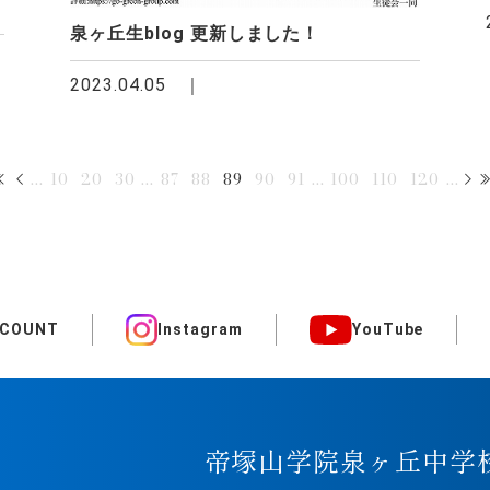
泉ヶ丘生blog 更新しました！
2023.04.05
...
10
20
30
...
87
88
89
90
91
...
100
110
120
...
CCOUNT
Instagram
YouTube
帝塚山学院泉ヶ丘中学