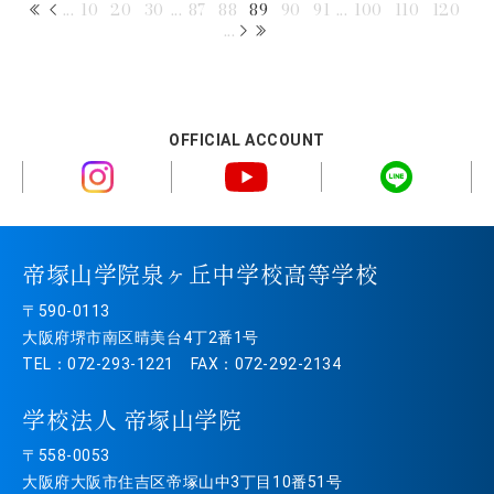
...
10
20
30
...
87
88
89
90
91
...
100
110
120
...
OFFICIAL ACCOUNT
帝塚山学院泉ヶ丘中学校高等学校
〒590-0113
大阪府堺市南区晴美台4丁2番1号
TEL：072-293-1221 FAX：072-292-2134
学校法人 帝塚山学院
〒558-0053
大阪府大阪市住吉区帝塚山中3丁目10番51号