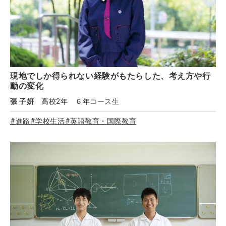
現地でしか得られない経験がもたらした、考え方や行
動の変化
張 子妍
高校2年 ６年コース生
#進路
#学校生活
#英語教育・国際教育