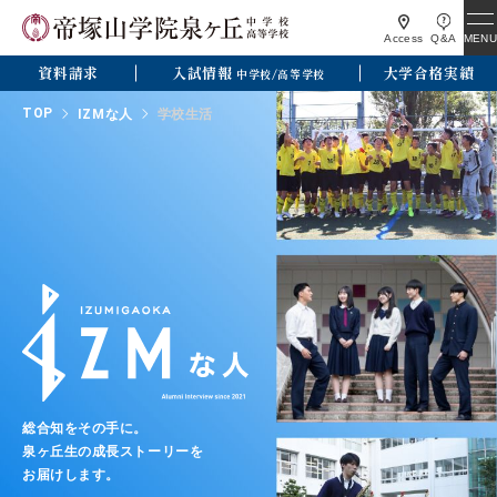
MENU
Access
Q&A
資料請求
入試情報
大学合格実績
中学校/高等学校
TOP
IZMな人
学校生活
総合知をその手に。
泉ヶ丘生の成長ストーリーを
お届けします。