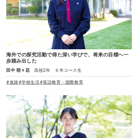
海外での探究活動で得た深い学びで、将来の目標へ一
歩踏み出した
田中 萌々花
高校2年 ６年コース生
#進路
#学校生活
#英語教育・国際教育