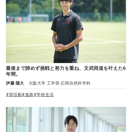
最後まで諦めず挑戦と努力を重ね、文武両道を叶えた6
年間。
伊藤 陽大
大阪大学 工学部 応用自然科学科
#部活動
#進路
#学校生活