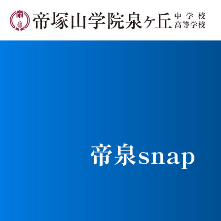
学校長メ
帝泉snap