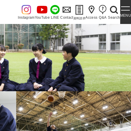
MENU
Instagram
YouTube
LINE
Contact
Access
Q&A
Search
資料請求
・泉ヶ丘讃歌