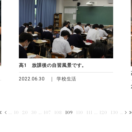
高1 放課後の自習風景です。
2022.06.30
学校生活
...
10
20
30
...
107
108
109
110
111
...
120
130
...