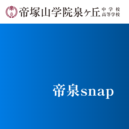
学校長メ
帝泉snap