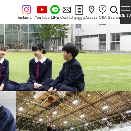
MENU
Instagram
YouTube
LINE
Contact
Access
Q&A
Search
資料請求
・泉ヶ丘讃歌