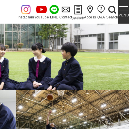
MENU
Instagram
YouTube
LINE
Contact
Access
Q&A
Search
資料請求
・泉ヶ丘讃歌