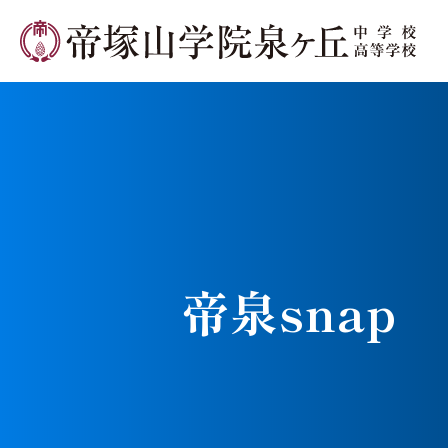
学校長メ
帝泉snap