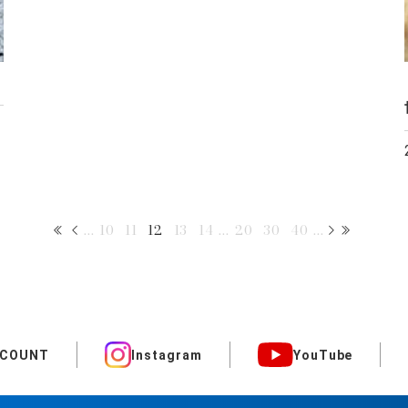
...
10
11
12
13
14
...
20
30
40
...
CCOUNT
Instagram
YouTube