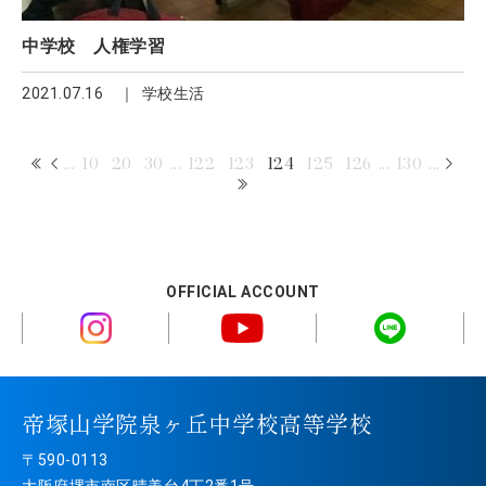
中学校 人権学習
2021.07.16
学校生活
...
10
20
30
...
122
123
124
125
126
...
130
...
OFFICIAL ACCOUNT
帝塚山学院泉ヶ丘中学校高等学校
〒590-0113
大阪府堺市南区晴美台4丁2番1号