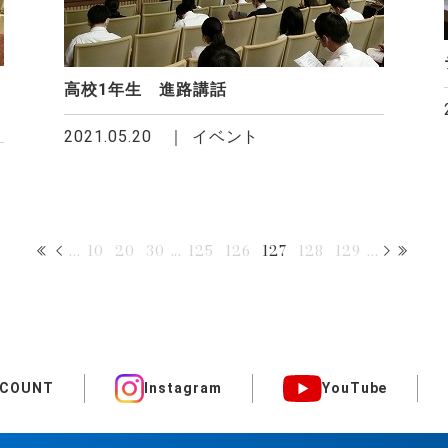
高校1年生 進路講話
2021.05.20
イベント
...
10
20
30
...
125
126
127
128
129
...
CCOUNT
Instagram
YouTube