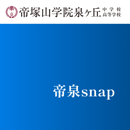
学校長メ
帝泉snap