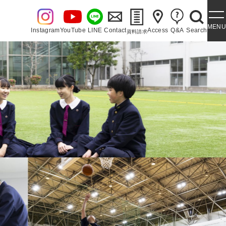
MENU
Instagram
YouTube
LINE
Contact
Access
Q&A
Search
資料請求
・泉ヶ丘讃歌