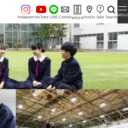
MENU
Instagram
YouTube
LINE
Contact
Access
Q&A
Search
資料請求
・泉ヶ丘讃歌