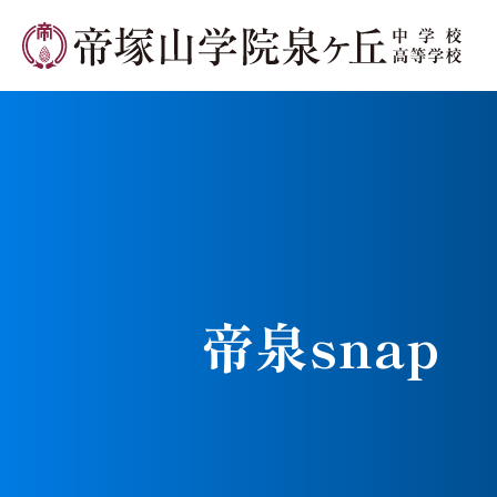
学校長メ
帝泉snap