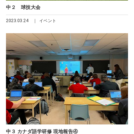
中２ 球技大会
2023.03.24
イベント
中３ カナダ語学研修 現地報告④